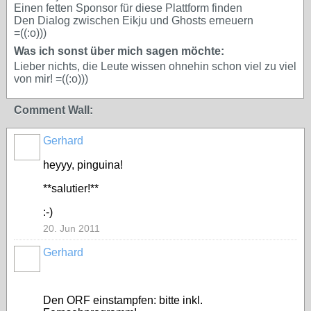
Einen fetten Sponsor für diese Plattform finden
Den Dialog zwischen Eikju und Ghosts erneuern
=((:o)))
Was ich sonst über mich sagen möchte:
Lieber nichts, die Leute wissen ohnehin schon viel zu viel
von mir! =((:o)))
Comment Wall:
Gerhard
heyyy, pinguina!
**salutier!**
:-)
20. Jun 2011
Gerhard
Den ORF einstampfen: bitte inkl.