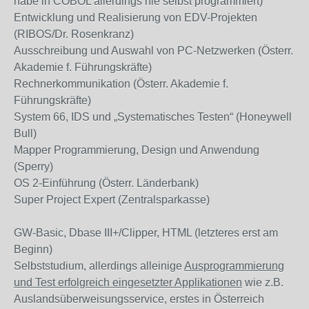
habe in COBOL allerdings nie selbst programmiert)
Entwicklung und Realisierung von EDV-Projekten
(RIBOS/Dr. Rosenkranz)
Ausschreibung und Auswahl von PC-Netzwerken (Österr.
Akademie f. Führungskräfte)
Rechnerkommunikation (Österr. Akademie f.
Führungskräfte)
System 66, IDS und „Systematisches Testen“ (Honeywell
Bull)
Mapper Programmierung, Design und Anwendung
(Sperry)
OS 2-Einführung (Österr. Länderbank)
Super Project Expert (Zentralsparkasse)
GW-Basic, Dbase III+/Clipper, HTML (letzteres erst am
Beginn)
Selbststudium, allerdings alleinige
Ausprogrammierung
und Test erfolgreich eingesetzter Applikationen
wie z.B.
Auslandsüberweisungsservice, erstes in Österreich