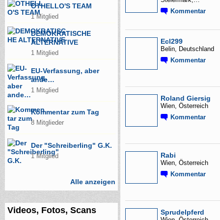
Steiermark,…
OTHELLO'S TEAM
Kommentar
1 Mitglied
DEMOKRATISCHE
Ecl299
ALTERNATIVE
Belin, Deutschland
1 Mitglied
Kommentar
EU-Verfassung, aber
ande…
1 Mitglied
Roland Giersig
Wien, Österreich
Kommentar zum Tag
Kommentar
8 Mitglieder
Der "Schreiberling" G.K.
Rabi
1 Mitglied
Wien, Österreich
Kommentar
Alle anzeigen
Videos, Fotos, Scans
Sprudelpferd