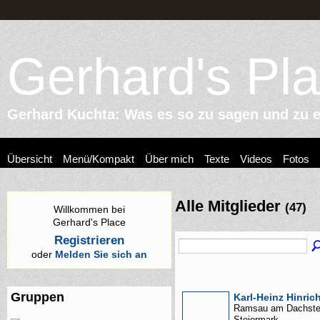
Gerhard's Pl
Gerhard Kuchta: Was es so zu sagen und zu er
Übersicht
Menü/Kompakt
Über mich
Texte
Videos
Fotos
Alle Mitglieder
(47)
Willkommen bei
Gerhard's Place
Registrieren
oder
Melden Sie sich an
Gruppen
Karl-Heinz Hinric
Ramsau am Dachste