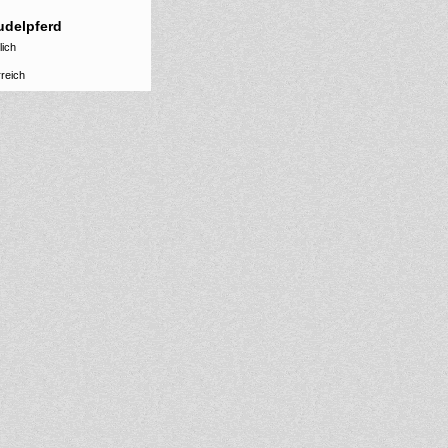
udelpferd
ich
reich