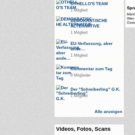
OTHELLO'S TEAM
Spr
1 Mitglied
Männl
Wien
DEMOKRATISCHE
Öster
ALTERNATIVE
1 Mitglied
EU-Verfassung, aber
ande…
1 Mitglied
Kommentar zum Tag
8 Mitglieder
Der "Schreiberling" G.K.
1 Mitglied
Alle anzeigen
Videos, Fotos, Scans