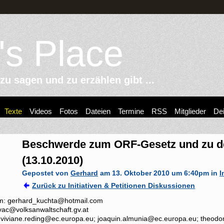
's Place
u sagen und zu erzählen gibt ...
Texte
Videos
Fotos
Dateien
Termine
RSS
Mitglieder
Dei
Beschwerde zum ORF-Gesetz und zu d
(13.10.2010)
Gepostet von
Gerhard
am 13. Oktober 2010 um 6:40pm in
I
Zurück zu Initiativen & Petitionen Diskussionen
m: gerhard_kuchta@hotmail.com
vac@volksanwaltschaft.gv.at
 viviane.reding@ec.europa.eu; joaquin.almunia@ec.europa.eu; theodor