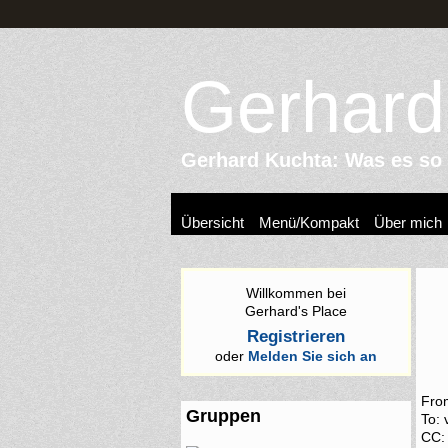
Gerhard
Gerhard Kuchta: Was es so z
Übersicht
Menü/Kompakt
Über mich
Willkommen bei
Gerhard's Place
Registrieren
oder
Melden Sie sich an
Fro
Gruppen
To: 
CC: