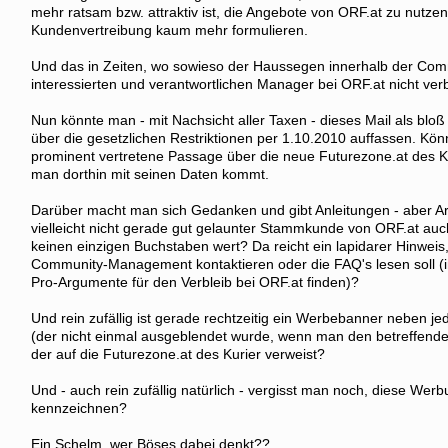
mehr ratsam bzw. attraktiv ist, die Angebote von ORF.at zu nutze
Kundenvertreibung kaum mehr formulieren.
Und das in Zeiten, wo sowieso der Haussegen innerhalb der Comm
interessierten und verantwortlichen Manager bei ORF.at nicht ver
Nun könnte man - mit Nachsicht aller Taxen - dieses Mail als bloß 
über die gesetzlichen Restriktionen per 1.10.2010 auffassen. Kön
prominent vertretene Passage über die neue Futurezone.at des K
man dorthin mit seinen Daten kommt.
Darüber macht man sich Gedanken und gibt Anleitungen - aber
vielleicht nicht gerade gut gelaunter Stammkunde von ORF.at auch 
keinen einzigen Buchstaben wert? Da reicht ein lapidarer Hinweis
Community-Management kontaktieren oder die FAQ's lesen soll (i
Pro-Argumente für den Verbleib bei ORF.at finden)?
Und rein zufällig ist gerade rechtzeitig ein Werbebanner neben je
(der nicht einmal ausgeblendet wurde, wenn man den betreffende
der auf die Futurezone.at des Kurier verweist?
Und - auch rein zufällig natürlich - vergisst man noch, diese Werb
kennzeichnen?
Ein Schelm, wer Böses dabei denkt??