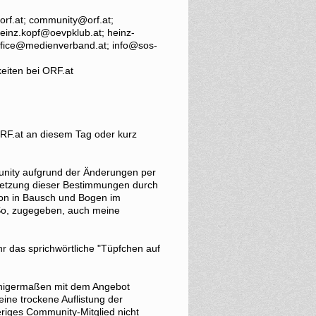
orf.at; community@orf.at;
heinz.kopf@oevpklub.at; heinz-
 office@medienverband.at; info@sos-
eiten bei ORF.at
 ORF.at an diesem Tag oder kurz
unity aufgrund der Änderungen per
setzung dieser Bestimmungen durch
hon in Bausch und Bogen im
 So, zugegeben, auch meine
hr das sprichwörtliche "Tüpfchen auf
einigermaßen mit dem Angebot
eine trockene Auflistung der
riges Community-Mitglied nicht