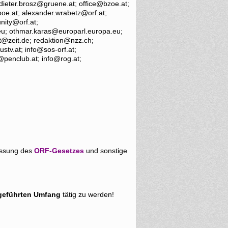
ieter.brosz@gruene.at; office@bzoe.at;
poe.at; alexander.wrabetz@orf.at;
nity@orf.at;
eu; othmar.karas@europarl.europa.eu;
it@zeit.de; redaktion@nzz.ch;
tv.at; info@sos-orf.at;
@penclub.at; info@rog.at;
assung des
ORF-Gesetzes
und sonstige
eführten Umfang
tätig zu werden!