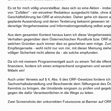
Es ist für mich völlig unvorstellbar, dass sich so eine Aktion - i
von "Zufällen" - ein einzelner Redakteur ausgedacht hätte, ohne
Geschäftsführung bei ORF.at einzuholen. Daher gehe ich davon a
geplante Aussendung und deren Textierung bekannt gewesen ist -
derartige Vorgehensweise und Informationsgestaltung selbst ang
Aus dem gesamten Kontext heraus kann ich diese Vorgehensweis
Verhalten gegenüber dem Österreichischen Rundfunk bzw. ORF.a
welchen Gründen auch immer dies so geschehen sein möge. Zumi
Empfängerseite - wohl nicht nur von mir, mit dieser Meinung steh
völliger Sicherheit nicht alleine da - als solche empfunden.
Da ich mit meinem Programmentgelt auch zu einem Teil die öffentli
finanziere, fordere ich einen entsprechend sorgsamen und veran
Mitteln ein!
Auch unter Verweis auf § 4, Abs. 6 des ORF-Gesetzes fordere ich 
Sachverhaltsdarstellung und Beschwerde dem Stiftungsrat des Ös
Kenntnis zu bringen, die Umstände sorgsam zu prüfen und gegeben
gegen die dafür Verantwortlichen in die Wege zu leiten.
Zwei Screenshots der unkorrekten Futurezone.at-Banner auf ORF.