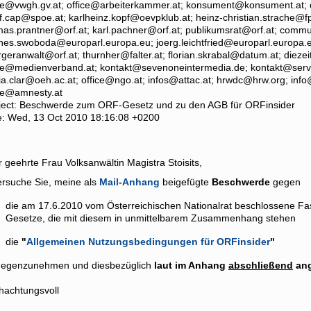
ce@vwgh.gv.at; office@arbeiterkammer.at; konsument@konsument.at; d
f.cap@spoe.at; karlheinz.kopf@oevpklub.at; heinz-christian.strache@f
as.prantner@orf.at; karl.pachner@orf.at; publikumsrat@orf.at; commu
nes.swoboda@europarl.europa.eu; joerg.leichtfried@europarl.europa.
geranwalt@orf.at; thurnher@falter.at; florian.skrabal@datum.at; dieze
ce@medienverband.at; kontakt@sevenoneintermedia.de; kontakt@servus
a.clar@oeh.ac.at; office@ngo.at; infos@attac.at; hrwdc@hrw.org; info
ice@amnesty.at
ject: Beschwerde zum ORF-Gesetz und zu den AGB für ORFinsider
e: Wed, 13 Oct 2010 18:16:08 +0200
 geehrte Frau Volksanwältin Magistra Stoisits,
ersuche Sie, meine als
Mail-Anhang
beigefügte
Beschwerde
gegen
die am 17.6.2010 vom Österreichischen Nationalrat beschlossene F
Gesetze, die mit diesem in unmittelbarem Zusammenhang stehen
die
"
Allgemeinen Nutzungsbedingungen für ORFinsider
"
gegenzunehmen und diesbezüglich
laut im Anhang
abschließend
ang
hachtungsvoll