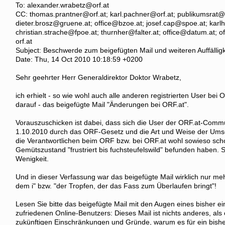
To: alexander.wrabetz@orf.at
CC: thomas.prantner@orf.at; karl.pachner@orf.at; publikumsrat@
dieter.brosz@gruene.at; office@bzoe.at; josef.cap@spoe.at; karl
christian.strache@fpoe.at; thurnher@falter.at; office@datum.at;
orf.at
Subject: Beschwerde zum beigefügten Mail und weiteren Auffälligk
Date: Thu, 14 Oct 2010 10:18:59 +0200
Sehr geehrter Herr Generaldirektor Doktor Wrabetz,
ich erhielt - so wie wohl auch alle anderen registrierten User bei
darauf - das beigefügte Mail "Änderungen bei ORF.at".
Vorauszuschicken ist dabei, dass sich die User der ORF.at-Comm
1.10.2010 durch das ORF-Gesetz und die Art und Weise der Um
die Verantwortlichen beim ORF bzw. bei ORF.at wohl sowieso sc
Gemütszustand "frustriert bis fuchsteufelswild" befunden haben.
Wenigkeit.
Und in dieser Verfassung war das beigefügte Mail wirklich nur me
dem i" bzw. "der Tropfen, der das Fass zum Überlaufen bringt"!
Lesen Sie bitte das beigefügte Mail mit den Augen eines bisher 
zufriedenen Online-Benutzers: Dieses Mail ist nichts anderes, als 
zukünftigen Einschränkungen und Gründe, warum es für ein bishe