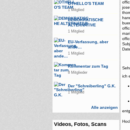
offi
OTHELLO'S TEAM
jose
1 Mitglied
thom
han
DEMOKRATISCHE
buer
ALTERNATIVE
offi
1 Mitglied
mari
off
EU-Verfassung, aber
Sub
ande…
Dat
1 Mitglied
Kommentar zum Tag
Sehr
8 Mitglieder
ich 
Der "Schreiberling" G.K.
1 Mitglied
Alle anzeigen
ent
Hoc
Videos, Fotos, Scans