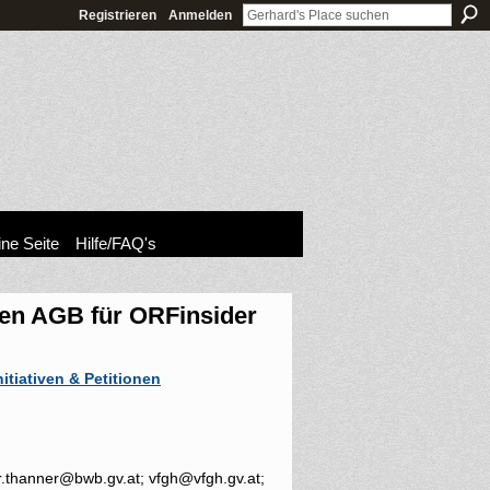
Registrieren
Anmelden
ne Seite
Hilfe/FAQ's
en AGB für ORFinsider
nitiativen & Petitionen
.thanner@bwb.gv.at; vfgh@vfgh.gv.at;