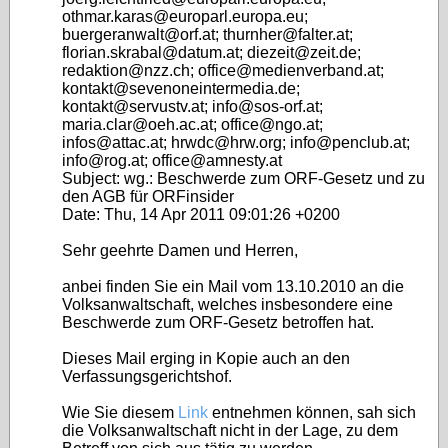
othmar.karas@europarl.europa.eu;
buergeranwalt@orf.at; thurnher@falter.at;
florian.skrabal@datum.at; diezeit@zeit.de;
redaktion@nzz.ch; office@medienverband.at;
kontakt@sevenoneintermedia.de;
kontakt@servustv.at; info@sos-orf.at;
maria.clar@oeh.ac.at; office@ngo.at;
infos@attac.at; hrwdc@hrw.org; info@penclub.at;
info@rog.at; office@amnesty.at
Subject: wg.: Beschwerde zum ORF-Gesetz und zu
den AGB für ORFinsider
Date: Thu, 14 Apr 2011 09:01:26 +0200
Sehr geehrte Damen und Herren,
anbei finden Sie ein Mail vom 13.10.2010 an die
Volksanwaltschaft, welches insbesondere eine
Beschwerde zum ORF-Gesetz betroffen hat.
Dieses Mail erging in Kopie auch an den
Verfassungsgerichtshof.
Wie Sie diesem
Link
entnehmen können, sah sich
die Volksanwaltschaft nicht in der Lage, zu dem