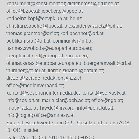
konsument@konsument.at; dieter.brosz@gruene.at;
office@bzoe.at; josef.cap@spoe.at;
karlheinz.kopf@oevpklub.at; heinz-
christian.strache@fpoe.at; alexander.wrabetz@orf.at;
thomas.prantner@orf.at; karl.pachner@orf.at;
publikumsrat@orf.at; community@orf.at;
hannes.swoboda@europarl.europa.eu;
joerg.leichtfried@europarl.europa.eu;
othmar.karas@europarl.europa.eu; buergeranwalt@orf.at;
thurnher@falter.at; florian.skrabal@datum.at;
diezeit@zeit.de; redaktion@nzz.ch;
office@medienverband.at;
kontakt@sevenoneintermedia.de; kontakt@servustv.at;
info@sos-orf.at; maria.clar@oeh.ac.at; office@ngo.at;
infos@attac.at; hrwdc@hrw.org; info@penclub.at;
info@rog.at; office@amnesty.at
Subject: Beschwerde zum ORF-Gesetz und zu den AGB
für ORFinsider
Date: Wed, 13 Oct 2010 18:16:08 +0200