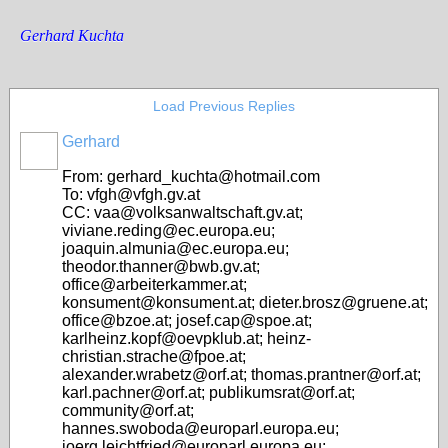
Gerhard Kuchta
Load Previous Replies
Gerhard
From: gerhard_kuchta@hotmail.com
To: vfgh@vfgh.gv.at
CC: vaa@volksanwaltschaft.gv.at;
viviane.reding@ec.europa.eu;
joaquin.almunia@ec.europa.eu;
theodor.thanner@bwb.gv.at;
office@arbeiterkammer.at;
konsument@konsument.at; dieter.brosz@gruene.at;
office@bzoe.at; josef.cap@spoe.at;
karlheinz.kopf@oevpklub.at; heinz-
christian.strache@fpoe.at;
alexander.wrabetz@orf.at; thomas.prantner@orf.at;
karl.pachner@orf.at; publikumsrat@orf.at;
community@orf.at;
hannes.swoboda@europarl.europa.eu;
joerg.leichtfried@europarl.europa.eu;