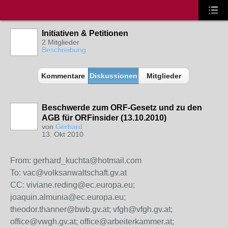
Initiativen & Petitionen
2 Mitglieder
Beschreibung
Kommentare
Diskussionen
Mitglieder
Beschwerde zum ORF-Gesetz und zu den
AGB für ORFinsider (13.10.2010)
von
Gerhard
13. Okt 2010
From: gerhard_kuchta@hotmail.com
To: vac@volksanwaltschaft.gv.at
CC: viviane.reding@ec.europa.eu;
joaquin.almunia@ec.europa.eu;
theodor.thanner@bwb.gv.at; vfgh@vfgh.gv.at;
office@vwgh.gv.at; office@arbeiterkammer.at;