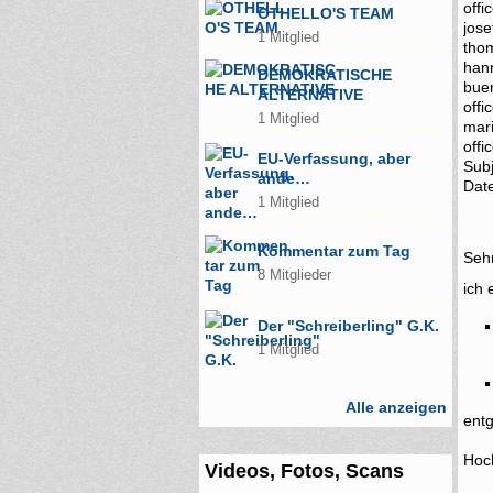
offi
OTHELLO'S TEAM
jose
1 Mitglied
thom
han
DEMOKRATISCHE
buer
ALTERNATIVE
offi
1 Mitglied
mari
off
EU-Verfassung, aber
Sub
ande…
Dat
1 Mitglied
Kommentar zum Tag
Sehr
8 Mitglieder
ich 
Der "Schreiberling" G.K.
1 Mitglied
Alle anzeigen
ent
Hoc
Videos, Fotos, Scans