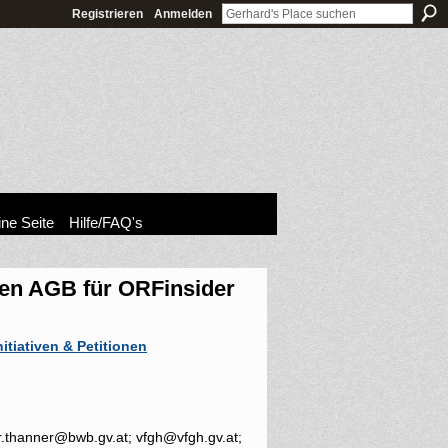
Registrieren
Anmelden
ne Seite
Hilfe/FAQ's
en AGB für ORFinsider
nitiativen & Petitionen
.thanner@bwb.gv.at; vfgh@vfgh.gv.at;