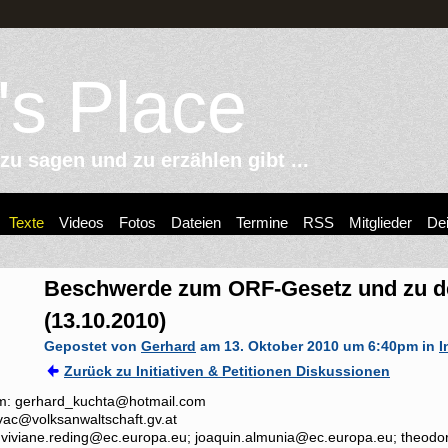
's Place
u sagen und zu erzählen gibt ...
Texte
Videos
Fotos
Dateien
Termine
RSS
Mitglieder
Dei
Beschwerde zum ORF-Gesetz und zu d
(13.10.2010)
Gepostet von
Gerhard
am 13. Oktober 2010 um 6:40pm in
I
Zurück zu Initiativen & Petitionen Diskussionen
m: gerhard_kuchta@hotmail.com
vac@volksanwaltschaft.gv.at
 viviane.reding@ec.europa.eu; joaquin.almunia@ec.europa.eu; theodor