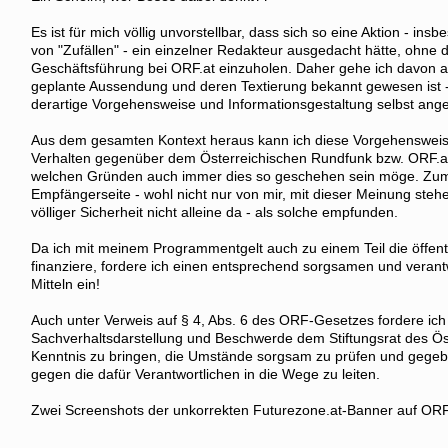
Es ist für mich völlig unvorstellbar, dass sich so eine Aktion - i
von "Zufällen" - ein einzelner Redakteur ausgedacht hätte, ohne
Geschäftsführung bei ORF.at einzuholen. Daher gehe ich davon a
geplante Aussendung und deren Textierung bekannt gewesen ist -
derartige Vorgehensweise und Informationsgestaltung selbst ang
Aus dem gesamten Kontext heraus kann ich diese Vorgehensweis
Verhalten gegenüber dem Österreichischen Rundfunk bzw. ORF.a
welchen Gründen auch immer dies so geschehen sein möge. Zumi
Empfängerseite - wohl nicht nur von mir, mit dieser Meinung steh
völliger Sicherheit nicht alleine da - als solche empfunden.
Da ich mit meinem Programmentgelt auch zu einem Teil die öffentli
finanziere, fordere ich einen entsprechend sorgsamen und veran
Mitteln ein!
Auch unter Verweis auf § 4, Abs. 6 des ORF-Gesetzes fordere ich 
Sachverhaltsdarstellung und Beschwerde dem Stiftungsrat des Ös
Kenntnis zu bringen, die Umstände sorgsam zu prüfen und gegeben
gegen die dafür Verantwortlichen in die Wege zu leiten.
Zwei Screenshots der unkorrekten Futurezone.at-Banner auf ORF.