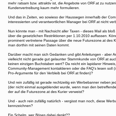
mehr ratsam bzw. attraktiv ist, die Angebote von ORF.at zu nutze
Kundenvertreibung kaum mehr formulieren.
Und das in Zeiten, wo sowieso der Haussegen innerhalb der Comm
interessierten und verantwortlichen Manager bei ORF.at nicht ver
Nun könnte man - mit Nachsicht aller Taxen - dieses Mail als bloß 
über die gesetzlichen Restriktionen per 1.10.2010 auffassen. Kön
prominent vertretene Passage über die neue Futurezone.at des K
man dorthin mit seinen Daten kommt.
Darüber macht man sich Gedanken und gibt Anleitungen - aber
vielleicht nicht gerade gut gelaunter Stammkunde von ORF.at auch 
keinen einzigen Buchstaben wert? Da reicht ein lapidarer Hinweis
Community-Management kontaktieren oder die FAQ's lesen soll (i
Pro-Argumente für den Verbleib bei ORF.at finden)?
Und rein zufällig ist gerade rechtzeitig ein Werbebanner neben je
(der nicht einmal ausgeblendet wurde, wenn man den betreffende
der auf die Futurezone.at des Kurier verweist?
Und - auch rein zufällig natürlich - vergisst man noch, diese Werb
kennzeichnen?
Ein Schelm, wer Böses dabei denkt??