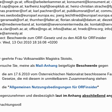
ce@vwgh.gv.at; office@arbeiterkammer.at; konsument@konsument.at; d
f.cap@spoe.at; karlheinz.kopf@oevpklub.at; heinz-christian.strache@f
as.prantner@orf.at; karl.pachner@orf.at; publikumsrat@orf.at; commu
nes.swoboda@europarl.europa.eu; joerg.leichtfried@europarl.europa.
geranwalt@orf.at; thurnher@falter.at; florian.skrabal@datum.at; dieze
ce@medienverband.at; kontakt@sevenoneintermedia.de; kontakt@servus
a.clar@oeh.ac.at; office@ngo.at; infos@attac.at; hrwdc@hrw.org; info
ice@amnesty.at
ject: Beschwerde zum ORF-Gesetz und zu den AGB für ORFinsider
e: Wed, 13 Oct 2010 18:16:08 +0200
 geehrte Frau Volksanwältin Magistra Stoisits,
ersuche Sie, meine als
Mail-Anhang
beigefügte
Beschwerde
gegen
die am 17.6.2010 vom Österreichischen Nationalrat beschlossene F
Gesetze, die mit diesem in unmittelbarem Zusammenhang stehen
die
"
Allgemeinen Nutzungsbedingungen für ORFinsider
"
gegenzunehmen und diesbezüglich
laut im Anhang
abschließend
ang
hachtungsvoll