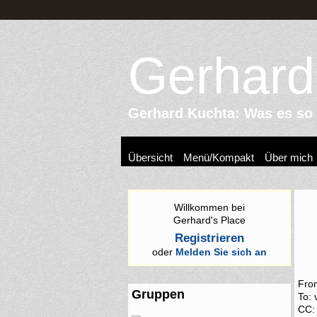
Gerhard
Gerhard Kuchta: Was es so z
Übersicht
Menü/Kompakt
Über mich
Willkommen bei
Gerhard's Place
Registrieren
oder
Melden Sie sich an
Fro
Gruppen
To: 
CC: