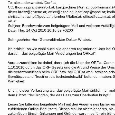
To: alexander.wrabetz@orf.at
CC: thomas.prantner@orf.at; karl.pachner@orf.at; publikumsrat@
dieter.brosz@gruene.at; office@bzoe.at; josef.cap@spoe.at; karl
christian.strache@fpoe.at; thurnher@falter.at; office@datum.at;
orf.at
Subject: Beschwerde zum beigefügten Mail und weiteren Auffälligk
Date: Thu, 14 Oct 2010 10:18:59 +0200
Sehr geehrter Herr Generaldirektor Doktor Wrabetz,
ich erhielt - so wie wohl auch alle anderen registrierten User bei
darauf - das beigefügte Mail "Änderungen bei ORF.at".
Vorauszuschicken ist dabei, dass sich die User der ORF.at-Comm
1.10.2010 durch das ORF-Gesetz und die Art und Weise der Um
die Verantwortlichen beim ORF bzw. bei ORF.at wohl sowieso sc
Gemütszustand "frustriert bis fuchsteufelswild" befunden haben.
Wenigkeit.
Und in dieser Verfassung war das beigefügte Mail wirklich nur me
dem i" bzw. "der Tropfen, der das Fass zum Überlaufen bringt"!
Lesen Sie bitte das beigefügte Mail mit den Augen eines bisher 
zufriedenen Online-Benutzers: Dieses Mail ist nichts anderes, als 
zukünftigen Einschränkungen und Gründe, warum es für ein bishe