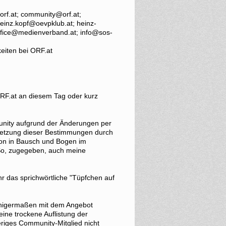
orf.at; community@orf.at;
heinz.kopf@oevpklub.at; heinz-
 office@medienverband.at; info@sos-
eiten bei ORF.at
 ORF.at an diesem Tag oder kurz
unity aufgrund der Änderungen per
setzung dieser Bestimmungen durch
hon in Bausch und Bogen im
 So, zugegeben, auch meine
hr das sprichwörtliche "Tüpfchen auf
einigermaßen mit dem Angebot
eine trockene Auflistung der
riges Community-Mitglied nicht