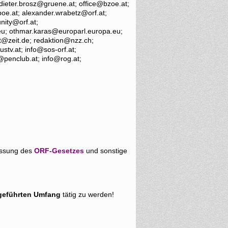
ieter.brosz@gruene.at; office@bzoe.at;
poe.at; alexander.wrabetz@orf.at;
nity@orf.at;
eu; othmar.karas@europarl.europa.eu;
it@zeit.de; redaktion@nzz.ch;
tv.at; info@sos-orf.at;
@penclub.at; info@rog.at;
assung des
ORF-Gesetzes
und sonstige
eführten Umfang
tätig zu werden!