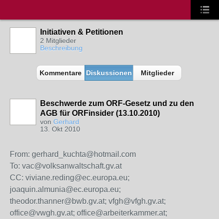
Initiativen & Petitionen
2 Mitglieder
Beschreibung
Kommentare
Diskussionen
Mitglieder
Beschwerde zum ORF-Gesetz und zu den
AGB für ORFinsider (13.10.2010)
von
Gerhard
13. Okt 2010
From: gerhard_kuchta@hotmail.com
To: vac@volksanwaltschaft.gv.at
CC: viviane.reding@ec.europa.eu;
joaquin.almunia@ec.europa.eu;
theodor.thanner@bwb.gv.at; vfgh@vfgh.gv.at;
office@vwgh.gv.at; office@arbeiterkammer.at;