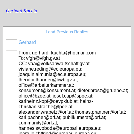
Gerhard Kuchta
Load Previous Replies
Gerhard
From: gerhard_kuchta@hotmail.com
To: vfgh@vfgh.gv.at
CC: vaa@volksanwaltschaft.gv.at;
viviane.reding@ec.europa.eu;
joaquin.almunia@ec.europa.eu;
theodor.thanner@bwb.gv.at;
office@arbeiterkammer.at;
konsument@konsument.at; dieter.brosz@gruene.at;
office@bzoe.at; josef.cap@spoe.at;
karlheinz.kopf@oevpklub.at; heinz-
christian.strache@fpoe.at;
alexander.wrabetz@orf.at; thomas.prantner@orf.at;
karl.pachner@orf.at; publikumsrat@orf.at;
community@orf.at;
hannes.swoboda@europarl.europa.eu;
joerg.leichtfried@europarl.europa.eu;