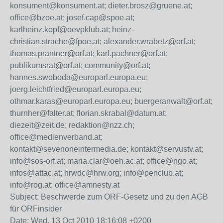
konsument@konsument.at; dieter.brosz@gruene.at;
office@bzoe.at; josef.cap@spoe.at;
karlheinz.kopf@oevpklub.at; heinz-
christian.strache@fpoe.at; alexander.wrabetz@orf.at;
thomas.prantner@orf.at; karl.pachner@orf.at;
publikumsrat@orf.at; community@orf.at;
hannes.swoboda@europarl.europa.eu;
joerg.leichtfried@europarl.europa.eu;
othmar.karas@europarl.europa.eu; buergeranwalt@orf.at;
thurnher@falter.at; florian.skrabal@datum.at;
diezeit@zeit.de; redaktion@nzz.ch;
office@medienverband.at;
kontakt@sevenoneintermedia.de; kontakt@servustv.at;
info@sos-orf.at; maria.clar@oeh.ac.at; office@ngo.at;
infos@attac.at; hrwdc@hrw.org; info@penclub.at;
info@rog.at; office@amnesty.at
Subject: Beschwerde zum ORF-Gesetz und zu den AGB
für ORFinsider
Date: Wed, 13 Oct 2010 18:16:08 +0200