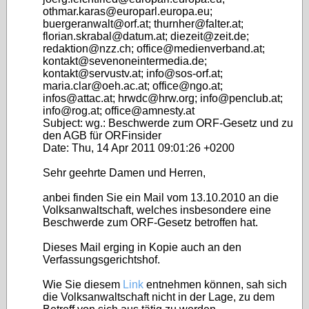
othmar.karas@europarl.europa.eu;
buergeranwalt@orf.at; thurnher@falter.at;
florian.skrabal@datum.at; diezeit@zeit.de;
redaktion@nzz.ch; office@medienverband.at;
kontakt@sevenoneintermedia.de;
kontakt@servustv.at; info@sos-orf.at;
maria.clar@oeh.ac.at; office@ngo.at;
infos@attac.at; hrwdc@hrw.org; info@penclub.at;
info@rog.at; office@amnesty.at
Subject: wg.: Beschwerde zum ORF-Gesetz und zu
den AGB für ORFinsider
Date: Thu, 14 Apr 2011 09:01:26 +0200
Sehr geehrte Damen und Herren,
anbei finden Sie ein Mail vom 13.10.2010 an die
Volksanwaltschaft, welches insbesondere eine
Beschwerde zum ORF-Gesetz betroffen hat.
Dieses Mail erging in Kopie auch an den
Verfassungsgerichtshof.
Wie Sie diesem
Link
entnehmen können, sah sich
die Volksanwaltschaft nicht in der Lage, zu dem