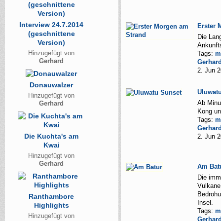
Interview 24.7.2014
Erster 
(geschnittene
Die Lan
Version)
Ankunft
Hinzugefügt von
Tags:
m
Gerhard
Gerhar
2. Jun 
Donauwalzer
Uluwat
Hinzugefügt von
Ab Minut
Gerhard
Kong un
Tags:
m
Gerhar
Die Kuchta's am
2. Jun 
Kwai
Hinzugefügt von
Gerhard
Am Bat
Die imm
Vulkane 
Bedrohu
Ranthambore
Insel.
Highlights
Tags:
m
Hinzugefügt von
Gerhar