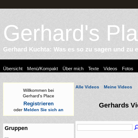
Gerhard's Pl
Gerhard Kuchta: Was es so zu sagen und zu er
Übersicht
Menü/Kompakt
Über mich
Texte
Videos
Fotos
Alle Videos
Meine Videos
Willkommen bei
Gerhard's Place
Registrieren
Gerhards V
oder
Melden Sie sich an
Gruppen