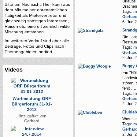
Urlaubs
Bitte um Nachsicht: Hier kann aus
Drache
dem Mix meiner ehrenamtlichen
Tags:
m
Tätigkeit als Mietervertreter und
Gerhar
gleichzeitig sonstigen Interessen,
6. Jun 
Reisen etc. eine oft ziemlich wilde
Strandg
Mischung entstehen.
Die Lan
Im weiteren Verlauf sind aber alle
Restaur
Beiträge, Fotos und Clips nach
Tags:
m
Themengebieten sortiert.
Gerhar
2. Jun 
Buggy 
Videos
Ein "Höl
Landesin
stören,
fehlt .…
Tags:
li
Wortmeldung ORF
Gerhar
Bürgerforum 31-01-
2. Jun 
2012
Cluble
Hinzugefügt von
Was sich
Gerhard
Tags:
m
Gerhar
2. Jun 