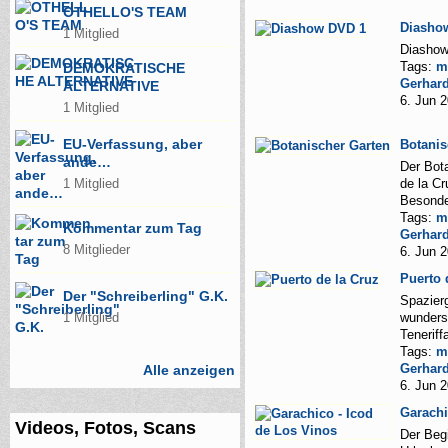
OTHELLO'S TEAM
Diasho
1 Mitglied
Diashow
Tags:
m
DEMOKRATISCHE
Gerhar
ALTERNATIVE
6. Jun 
1 Mitglied
EU-Verfassung, aber
Botanis
ande…
Der Bot
de la Cr
1 Mitglied
Besonde
Tags:
m
Kommentar zum Tag
Gerhar
8 Mitglieder
6. Jun 
Puerto 
Der "Schreiberling" G.K.
Spazier
wunders
1 Mitglied
Teneriff
Tags:
m
Gerhar
Alle anzeigen
6. Jun 
Garachi
Videos, Fotos, Scans
Der Begi