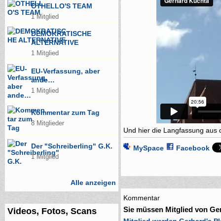
OTHELLO'S TEAM
1 Mitglied
DEMOKRATISCHE
ALTERNATIVE
1 Mitglied
EU-Verfassung, aber
ande…
1 Mitglied
Kommentar zum Tag
8 Mitglieder
Und hier die Langfassung aus d
Der "Schreiberling" G.K.
MySpace
Facebook
1 Mitglied
Alle anzeigen
Kommentar
Sie müssen Mitglied von Ge
Videos, Fotos, Scans