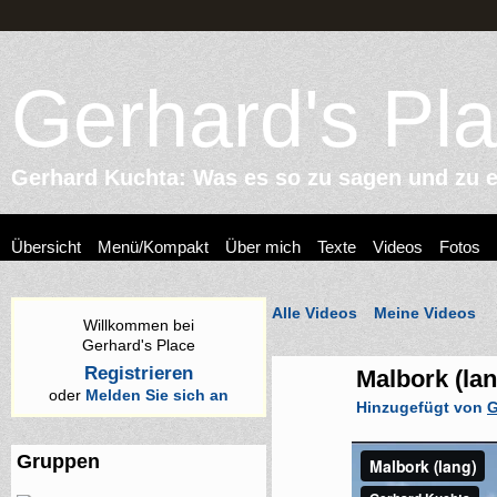
Gerhard's Pl
Gerhard Kuchta: Was es so zu sagen und zu er
Übersicht
Menü/Kompakt
Über mich
Texte
Videos
Fotos
Alle Videos
Meine Videos
Willkommen bei
Gerhard's Place
Registrieren
Malbork (lan
oder
Melden Sie sich an
Hinzugefügt von
G
Gruppen