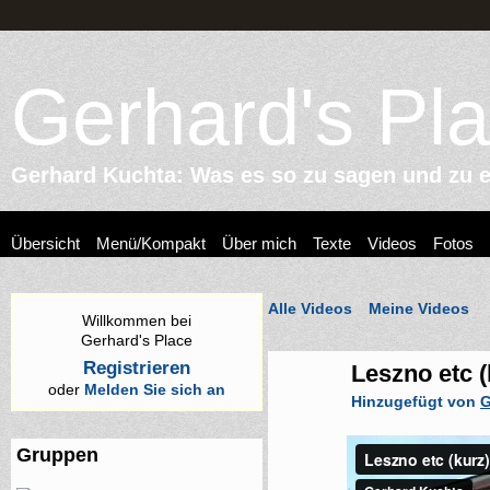
Gerhard's Pl
Gerhard Kuchta: Was es so zu sagen und zu er
Übersicht
Menü/Kompakt
Über mich
Texte
Videos
Fotos
Alle Videos
Meine Videos
Willkommen bei
Gerhard's Place
Registrieren
Leszno etc (
oder
Melden Sie sich an
Hinzugefügt von
G
Gruppen