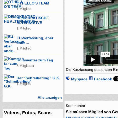
OTHELLO'S TEAM
1 Mitglied
DEMOKRATISCHE
ALTERNATIVE
1 Mitglied
EU-Verfassung, aber
ande…
1 Mitglied
Kommentar zum Tag
8 Mitglieder
Die Kurzfassung des ersten Ei
Der "Schreiberling" G.K.
MySpace
Facebook
1 Mitglied
Alle anzeigen
Kommentar
Sie müssen Mitglied von Ge
Videos, Fotos, Scans