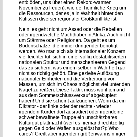
entblöden, uns über einen Rekord-warmen
November zu freuen), wie der heimliche Krieg um
die Ressourcen, der es ja in Wahrheit hinter den
Kulissen diverser regionaler Großkonflikte ist.
Nein, es geht nicht um Assad oder die Rebellen
oder irgendwelche Machthaber in Afrika. Auch nicht
um Stämme oder Religionen. Da geht es um
Bodenschätze, die immer dringender benötigt
werden. Wo man sich als internationaler Konzern
viel leichter tut, sich in einer völlig destabilisierten
nationalen Struktur und menschenleeren Gegend
das zu sichern, was einem selber in Wahrheit gar
nicht so richtig gehört. Eine gezielte Auflösung
nationaler Einheiten und die Vertreibung von
Massen, um sich im Chaos möglichst viel unter den
Nagel zu reißen: Diese Taktik muss wohl jemand
aus dem Sommerschlussverkauf abgekupfert
haben! Und sie scheint aufzugehen: Wenn da ein
Diktator - der linke oder der rechte - wieder
irgendein Kurdendorf ausradiert oder irgendeine
schwer bewaffnete Truppe ein unschätzbares
Kulturgut plattmacht (weil es niemand rechtzeitig
gegen Geld oder Waffen ausgelöst hat?): Who
cares? Greift aber irgendein größenwahnsinniger