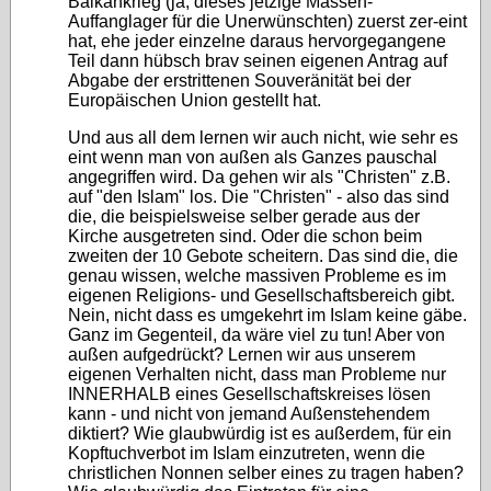
Balkankrieg (ja, dieses jetzige Massen-
Auffanglager für die Unerwünschten) zuerst zer-eint
hat, ehe jeder einzelne daraus hervorgegangene
Teil dann hübsch brav seinen eigenen Antrag auf
Abgabe der erstrittenen Souveränität bei der
Europäischen Union gestellt hat.
Und aus all dem lernen wir auch nicht, wie sehr es
eint wenn man von außen als Ganzes pauschal
angegriffen wird. Da gehen wir als "Christen" z.B.
auf "den Islam" los. Die "Christen" - also das sind
die, die beispielsweise selber gerade aus der
Kirche ausgetreten sind. Oder die schon beim
zweiten der 10 Gebote scheitern. Das sind die, die
genau wissen, welche massiven Probleme es im
eigenen Religions- und Gesellschaftsbereich gibt.
Nein, nicht dass es umgekehrt im Islam keine gäbe.
Ganz im Gegenteil, da wäre viel zu tun! Aber von
außen aufgedrückt? Lernen wir aus unserem
eigenen Verhalten nicht, dass man Probleme nur
INNERHALB eines Gesellschaftskreises lösen
kann - und nicht von jemand Außenstehendem
diktiert? Wie glaubwürdig ist es außerdem, für ein
Kopftuchverbot im Islam einzutreten, wenn die
christlichen Nonnen selber eines zu tragen haben?