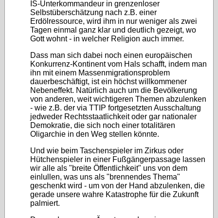
IS-Unterkommandeur in grenzenloser
Selbstüberschätzung nach z.B. einer
Erdölressource, wird ihm in nur weniger als zwei
Tagen einmal ganz klar und deutlich gezeigt, wo
Gott wohnt - in welcher Religion auch immer.
Dass man sich dabei noch einen europäischen
Konkurrenz-Kontinent vom Hals schafft, indem man
ihn mit einem Massenmigrationsproblem
dauerbeschäftigt, ist ein höchst willkommener
Nebeneffekt. Natürlich auch um die Bevölkerung
von anderen, weit wichtigeren Themen abzulenken
- wie z.B. der via TTIP fortgesetzten Ausschaltung
jedweder Rechtsstaatlichkeit oder gar nationaler
Demokratie, die sich noch einer totalitären
Oligarchie in den Weg stellen könnte.
Und wie beim Taschenspieler im Zirkus oder
Hütchenspieler in einer Fußgängerpassage lassen
wir alle als "breite Öffentlichkeit" uns von dem
einlullen, was uns als "brennendes Thema"
geschenkt wird - um von der Hand abzulenken, die
gerade unsere wahre Katastrophe für die Zukunft
palmiert.