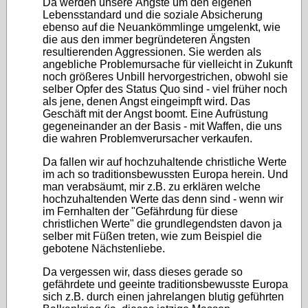
Da werden unsere Ängste um den eigenen
Lebensstandard und die soziale Absicherung
ebenso auf die Neuankömmlinge umgelenkt, wie
die aus den immer begründeteren Ängsten
resultierenden Aggressionen. Sie werden als
angebliche Problemursache für vielleicht in Zukunft
noch größeres Unbill hervorgestrichen, obwohl sie
selber Opfer des Status Quo sind - viel früher noch
als jene, denen Angst eingeimpft wird. Das
Geschäft mit der Angst boomt. Eine Aufrüstung
gegeneinander an der Basis - mit Waffen, die uns
die wahren Problemverursacher verkaufen.
Da fallen wir auf hochzuhaltende christliche Werte
im ach so traditionsbewussten Europa herein. Und
man verabsäumt, mir z.B. zu erklären welche
hochzuhaltenden Werte das denn sind - wenn wir
im Fernhalten der "Gefährdung für diese
christlichen Werte" die grundlegendsten davon ja
selber mit Füßen treten, wie zum Beispiel die
gebotene Nächstenliebe.
Da vergessen wir, dass dieses gerade so
gefährdete und geeinte traditionsbewusste Europa
sich z.B. durch einen jahrelangen blutig geführten