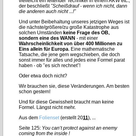
vielleicht ein leitender Techniker in einem AKW etc.,
der beschließt
"Scheißdrauf - wenn ich nicht, dann
die anderen auch nicht ...!"
Und unter Beibehaltung unseres jetzigen Weges ist
die nächste/größere/zu große Katastrophe aus
solchen Umständen
keine Frage des OB,
sondern eine des WANN
- mit einer
Wahrscheinlichkeit von über 400 Millionen zu
Eins allein für Europa
. Eine mathematische
Tatsache, die jene gern wegschieben, die doch
sonst immer für alles und jedes eine Formel parat
haben - ob "es sich rechnet"!
Oder etwa doch nicht?
Wir brauchen sie, diese Veränderungen. Am besten
schon gestern!
Und für diese Gewissheit braucht man keine
Formel. Längst nicht mehr.
Aus dem
Folienset
(erstellt 20
11
), ...
Seite 125:
You can‘t protect against an enemy
coming from the inside !