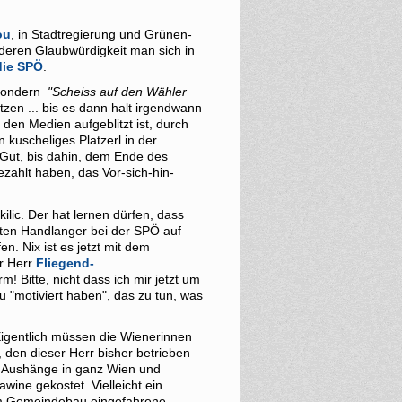
ou
, in Stadtregierung und Grünen-
e, deren Glaubwürdigkeit man sich in
 die SPÖ
.
 sondern
"Scheiss auf den Wähler
zen ... bis es dann halt irgendwann
den Medien aufgeblitzt ist, durch
kuscheliges Platzerl in der
 Gut, bis dahin, dem Ende des
ezahlt haben, das Vor-sich-hin-
ilic. Der hat lernen dürfen, dass
gsten Handlanger bei der SPÖ auf
n. Nix ist es jetzt mit dem
er Herr
Fliegend-
! Bitte, nicht dass ich mir jetzt um
 "motiviert haben", das zu tun, was
igentlich müssen die Wienerinnen
 den dieser Herr bisher betrieben
nd Aushänge in ganz Wien und
ine gekostet. Vielleicht ein
im Gemeindebau eingefahrene