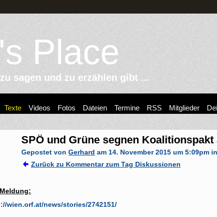
's Place
u sagen und zu erzählen gibt ...
Texte
Videos
Fotos
Dateien
Termine
RSS
Mitglieder
Dei
SPÖ und Grüne segnen Koalitionspakt
Gepostet von
Gerhard
am 14. November 2015 um 5:09pm i
Zurück zu Kommentar zum Tag Diskussionen
 Meldung:
://wien.orf.at/news/stories/2742151/