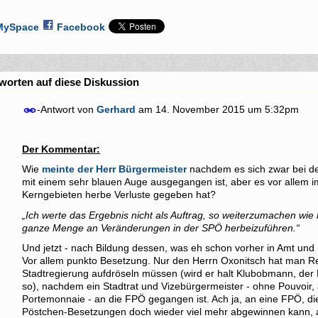
MySpace
Facebook
worten auf diese Diskussion
-Antwort von
Gerhard
am
14. November 2015 um 5:32pm
Der Kommentar:
Wie
meinte der Herr Bürgermeister
nachdem es sich zwar bei d
mit einem sehr blauen Auge ausgegangen ist, aber es vor allem
Kerngebieten herbe Verluste gegeben hat?
„Ich werte das Ergebnis nicht als Auftrag, so weiterzumachen wie b
ganze Menge an Veränderungen in der SPÖ herbeizuführen.“
Und jetzt - nach Bildung dessen, was eh schon vorher in Amt und
Vor allem punkto Besetzung. Nur den Herrn Oxonitsch hat man Re
Stadtregierung aufdröseln müssen (wird er halt Klubobmann, der He
so), nachdem ein Stadtrat und Vizebürgermeister - ohne Pouvoir, a
Portemonnaie - an die FPÖ gegangen ist. Ach ja, an eine FPÖ, di
Pöstchen-Besetzungen doch wieder viel mehr abgewinnen kann, a