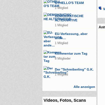
OTHELLO'S TEAM
1 Mitglied
DEMOKRATISCHE
ALTERNATIVE
1 Mitglied
Ant
EU-Verfassung, aber
ande…
1 Mitglied
Kommentar zum Tag
8 Mitglieder
Der "Schreiberling" G.K.
1 Mitglied
Alle anzeigen
Videos, Fotos, Scans