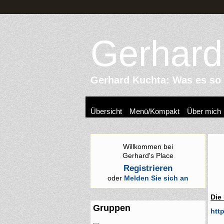
Gerhard
Gerhard Kuchta: Was es so z
Übersicht
Menü/Kompakt
Über mich
Willkommen bei
Gerhard's Place
Registrieren
oder
Melden Sie sich an
Die
Gruppen
http