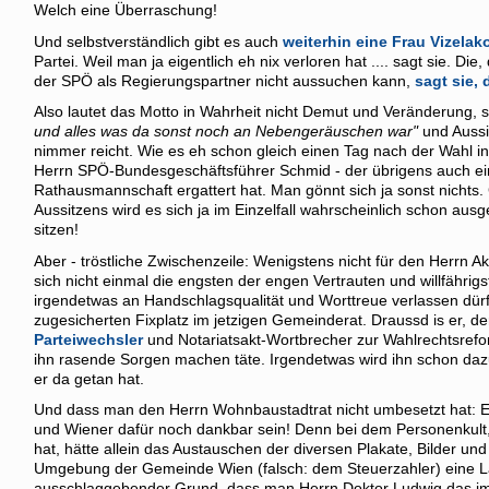
Welch eine Überraschung!
Und selbstverständlich gibt es auch
weiterhin eine Frau Vizelak
Partei. Weil man ja eigentlich eh nix verloren hat .... sagt sie. Di
der SPÖ als Regierungspartner nicht aussuchen kann,
sagt sie,
Also lautet das Motto in Wahrheit nicht Demut und Veränderung,
und alles was da sonst noch an Nebengeräuschen war"
und Aussit
nimmer reicht. Wie es eh schon gleich einen Tag nach der Wahl in 
Herrn SPÖ-Bundesgeschäftsführer Schmid - der übrigens auch ein 
Rathausmannschaft ergattert hat. Man gönnt sich ja sonst nichts.
Aussitzens wird es sich ja im Einzelfall wahrscheinlich schon ausg
sitzen!
Aber - tröstliche Zwischenzeile: Wenigstens nicht für den Herrn Akk
sich nicht einmal die engsten der engen Vertrauten und willfähri
irgendetwas an Handschlagsqualität und Worttreue verlassen dürfe
zugesicherten Fixplatz im jetzigen Gemeinderat. Draussd is er, d
Parteiwechsler
und Notariatsakt-Wortbrecher zur Wahlrechtsreform
ihn rasende Sorgen machen täte. Irgendetwas wird ihn schon dazu
er da getan hat.
Und dass man den Herrn Wohnbaustadtrat nicht umbesetzt hat: E
und Wiener dafür noch dankbar sein! Denn bei dem Personenkult,
hat, hätte allein das Austauschen der diversen Plakate, Bilder u
Umgebung der Gemeinde Wien (falsch: dem Steuerzahler) eine Law
ausschlaggebender Grund, dass man Herrn Doktor Ludwig das 